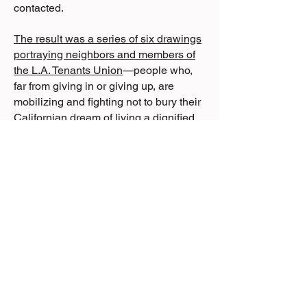
contacted.
The result was a series of six drawings
portraying neighbors and members of
the L.A. Tenants Union
—people who,
far from giving in or giving up, are
mobilizing and fighting not to bury their
Californian dream of living a dignified
life.
The portraits are pencil drawings on
paper, mounted on cardboard collected
from shops in the streets of the Fashion
District—one of the areas most affected
by gentrification in recent years.
The project was inaugurated on March
26, 2023, at the Durden & Ray gallery,
a space located in the Bendix building
—one of the driving forces of
gentrification in the area.
The